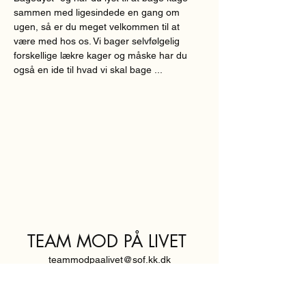
sammen med ligesindede en gang om 
ugen, så er du meget velkommen til at 
være med hos os. Vi bager selvfølgelig 
forskellige lækre kager og måske har du 
også en ide til hvad vi skal bage ...
TEAM MOD PÅ LIVET
teammodpaalivet@sof.kk.dk
SVENDBORGGADE 3,
2100 KØBENHAVN Ø