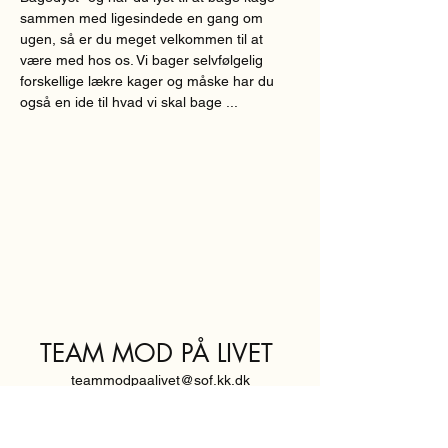
sammen med ligesindede en gang om 
ugen, så er du meget velkommen til at 
være med hos os. Vi bager selvfølgelig 
forskellige lækre kager og måske har du 
også en ide til hvad vi skal bage ...
TEAM MOD PÅ LIVET
teammodpaalivet@sof.kk.dk
SVENDBORGGADE 3,
2100 KØBENHAVN Ø