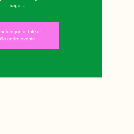
bage ...
lmeldingen er lukket
Se andre events