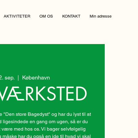
AKTIVITETER
OM OS
KONTAKT
Min adresse
22. sep.
  |  
København
VÆRKSTED
"Den store Bagedyst" og har du lyst til at
ligesindede en gang om ugen, så er du
 være med hos os. Vi bager selvfølgelig
g måske har du også en ide til hvad vi skal