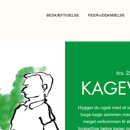
BESKÆFTIGELSE
PEER-UDDANNELSE
tirs. 
KAGE
Hygger du også med at se 
bage kage sammen med 
meget velkommen til at
forskellige lækre kager o