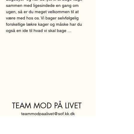
sammen med ligesindede en gang om 
ugen, så er du meget velkommen til at 
være med hos os. Vi bager selvfølgelig 
forskellige lækre kager og måske har du 
også en ide til hvad vi skal bage ...
TEAM MOD PÅ LIVET
teammodpaalivet@sof.kk.dk
SVENDBORGGADE 3,
2100 KØBENHAVN Ø