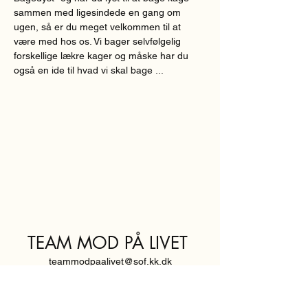
sammen med ligesindede en gang om 
ugen, så er du meget velkommen til at 
være med hos os. Vi bager selvfølgelig 
forskellige lækre kager og måske har du 
også en ide til hvad vi skal bage ...
TEAM MOD PÅ LIVET
teammodpaalivet@sof.kk.dk
SVENDBORGGADE 3,
2100 KØBENHAVN Ø