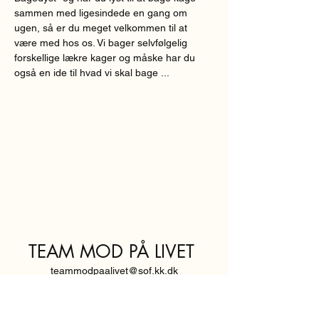
sammen med ligesindede en gang om 
ugen, så er du meget velkommen til at 
være med hos os. Vi bager selvfølgelig 
forskellige lækre kager og måske har du 
også en ide til hvad vi skal bage ...
TEAM MOD PÅ LIVET
teammodpaalivet@sof.kk.dk
SVENDBORGGADE 3,
2100 KØBENHAVN Ø