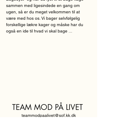
sammen med ligesindede en gang om 
ugen, så er du meget velkommen til at 
være med hos os. Vi bager selvfølgelig 
forskellige lækre kager og måske har du 
også en ide til hvad vi skal bage ...
TEAM MOD PÅ LIVET
teammodpaalivet@sof.kk.dk
SVENDBORGGADE 3,
2100 KØBENHAVN Ø