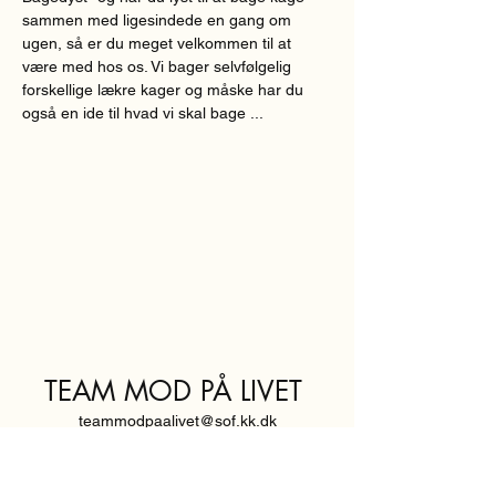
sammen med ligesindede en gang om 
ugen, så er du meget velkommen til at 
være med hos os. Vi bager selvfølgelig 
forskellige lækre kager og måske har du 
også en ide til hvad vi skal bage ...
TEAM MOD PÅ LIVET
teammodpaalivet@sof.kk.dk
SVENDBORGGADE 3,
2100 KØBENHAVN Ø