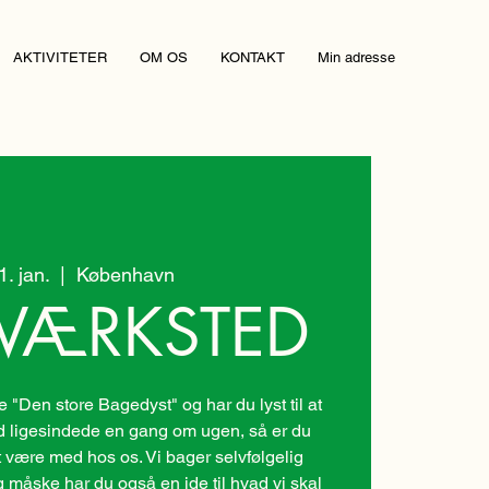
AKTIVITETER
OM OS
KONTAKT
Min adresse
21. jan.
  |  
København
VÆRKSTED
"Den store Bagedyst" og har du lyst til at
ligesindede en gang om ugen, så er du
 være med hos os. Vi bager selvfølgelig
g måske har du også en ide til hvad vi skal