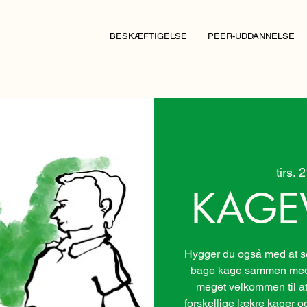
BESKÆFTIGELSE
PEER-UDDANNELSE
tirs. 
KAGE
Hygger du også med at se 
bage kage sammen med 
meget velkommen til at
forskellige lækre kager o