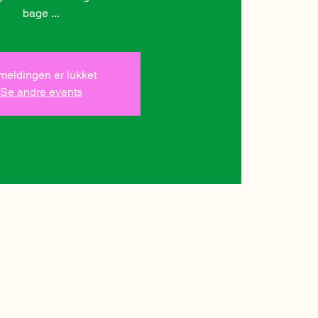
bage ...
lmeldingen er lukket
Se andre events