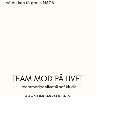
så du kan få gratis NADA.
TEAM MOD PÅ LIVET
teammodpaalivet@sof.kk.dk
SVENDBORGGADE 3,
2100 KØBENHAVN Ø
Hold dig