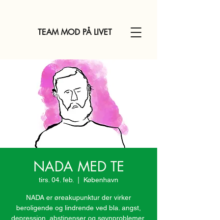
TEAM MOD PÅ LIVET
NADA MED TE
tirs. 04. feb.
  |  
København
NADA er øreakupunktur der virker
beroligende og lindrende ved bla. angst,
depression, abstinenser og søvnproblemer.