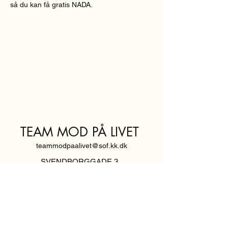
så du kan få gratis NADA.
TEAM MOD PÅ LIVET
teammodpaalivet@sof.kk.dk
SVENDBORGGADE 3,
2100 KØBENHAVN Ø
Hold dig