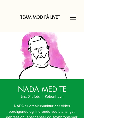
TEAM MOD PÅ LIVET
NADA MED TE
tirs. 04. feb.
  |  
København
NADA er øreakupunktur der virker
beroligende og lindrende ved bla. angst,
depression, abstinenser og søvnproblemer.