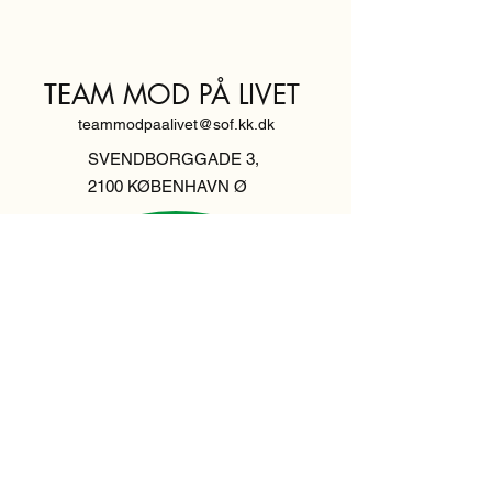
TEAM MOD PÅ LIVET
teammodpaalivet@sof.kk.dk
SVENDBORGGADE 3,
2100 KØBENHAVN Ø
Hold dig
informeret,
tilmeld dig vores
nyhedsbrev
Indtast din email her