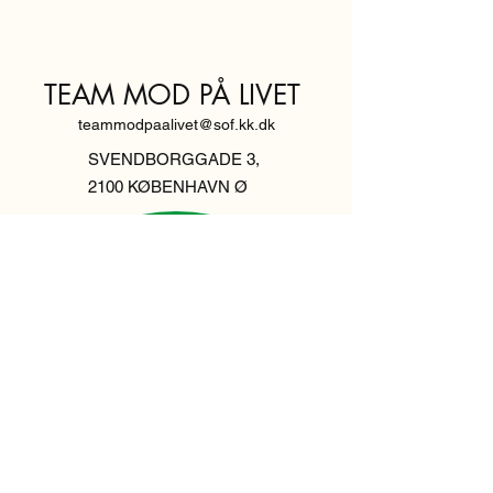
TEAM MOD PÅ LIVET
teammodpaalivet@sof.kk.dk
SVENDBORGGADE 3,
2100 KØBENHAVN Ø
Hold dig
informeret,
tilmeld dig vores
nyhedsbrev
Indtast din email her