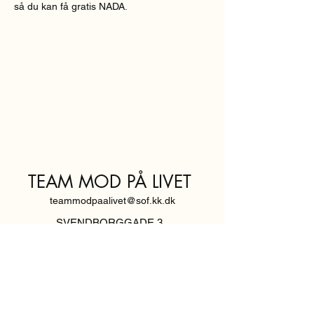
så du kan få gratis NADA.
TEAM MOD PÅ LIVET
teammodpaalivet@sof.kk.dk
SVENDBORGGADE 3,
2100 KØBENHAVN Ø
Hold dig