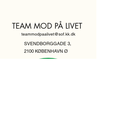
TEAM MOD PÅ LIVET
teammodpaalivet@sof.kk.dk
SVENDBORGGADE 3,
2100 KØBENHAVN Ø
Hold dig
informeret,
tilmeld dig vores
nyhedsbrev
Indtast din email her