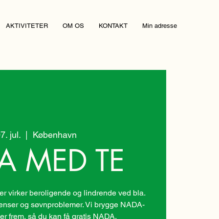
AKTIVITETER
OM OS
KONTAKT
Min adresse
07. jul.
  |  
København
A MED TE
 virker beroligende og lindrende ved bla.
nenser og søvnproblemer. Vi brygge NADA-
er frem, så du kan få gratis NADA.