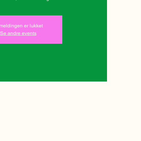
lmeldingen er lukket
Se andre events