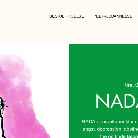
BESKÆFTIGELSE
PEER-UDDANNELSE
tirs. 
NAD
NADA er øreakupunktur der
angst, depression, absti
the og finde tæpp