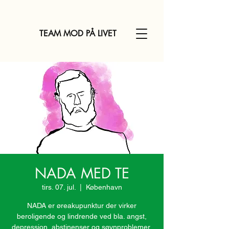
TEAM MOD PÅ LIVET
NADA MED TE
tirs. 07. jul.
  |  
København
NADA er øreakupunktur der virker
beroligende og lindrende ved bla. angst,
depression, abstinenser og søvnproblemer.