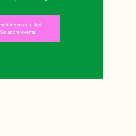
lmeldingen er lukket
Se andre events