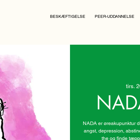
BESKÆFTIGELSE
PEER-UDDANNELSE
tirs. 
NAD
NADA er øreakupunktur der
angst, depression, absti
the og finde tæpp