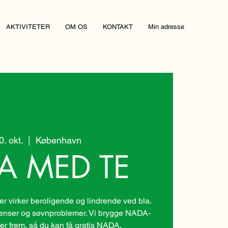
AKTIVITETER
OM OS
KONTAKT
Min adresse
20. okt.
  |  
København
A MED TE
 virker beroligende og lindrende ved bla.
nenser og søvnproblemer. Vi brygge NADA-
er frem, så du kan få gratis NADA.