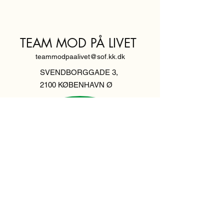
TEAM MOD PÅ LIVET
teammodpaalivet@sof.kk.dk
SVENDBORGGADE 3,
2100 KØBENHAVN Ø
Hold dig
informeret,
tilmeld dig vores
nyhedsbrev
Indtast din email her