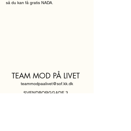
så du kan få gratis NADA.
TEAM MOD PÅ LIVET
teammodpaalivet@sof.kk.dk
SVENDBORGGADE 3,
2100 KØBENHAVN Ø
Hold dig