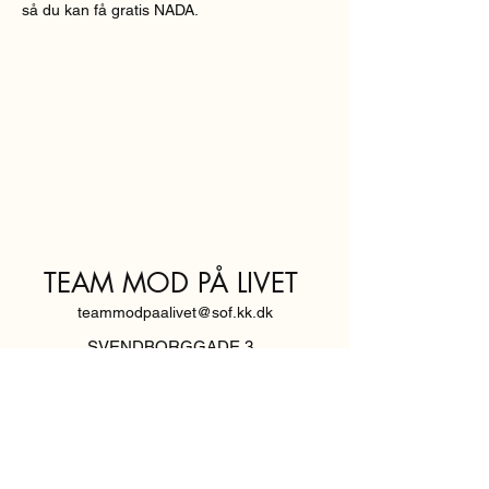
så du kan få gratis NADA.
TEAM MOD PÅ LIVET
teammodpaalivet@sof.kk.dk
SVENDBORGGADE 3,
2100 KØBENHAVN Ø
Hold dig