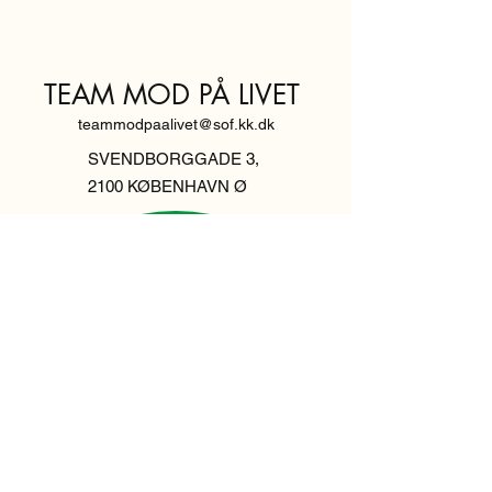
TEAM MOD PÅ LIVET
teammodpaalivet@sof.kk.dk
SVENDBORGGADE 3,
2100 KØBENHAVN Ø
Hold dig
informeret,
tilmeld dig vores
nyhedsbrev
Indtast din email her