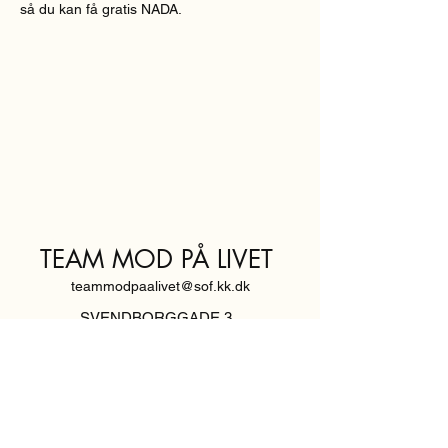
så du kan få gratis NADA.
TEAM MOD PÅ LIVET
teammodpaalivet@sof.kk.dk
SVENDBORGGADE 3,
2100 KØBENHAVN Ø
Hold dig