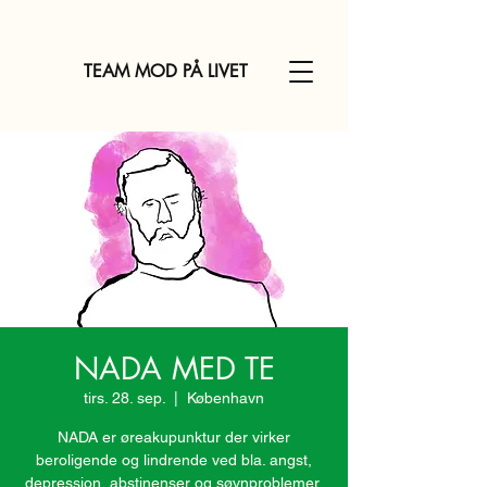
TEAM MOD PÅ LIVET
NADA MED TE
tirs. 28. sep.
  |  
København
NADA er øreakupunktur der virker
beroligende og lindrende ved bla. angst,
depression, abstinenser og søvnproblemer.