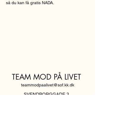
så du kan få gratis NADA.
TEAM MOD PÅ LIVET
teammodpaalivet@sof.kk.dk
SVENDBORGGADE 3,
2100 KØBENHAVN Ø
Hold dig