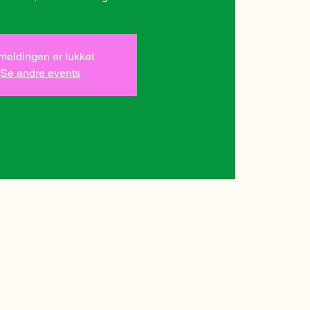
lmeldingen er lukket
Se andre events