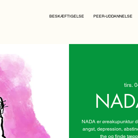
BESKÆFTIGELSE
PEER-UDDANNELSE
tirs. 
NAD
NADA er øreakupunktur der
angst, depression, absti
the og finde tæpp