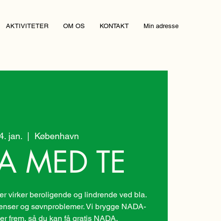
AKTIVITETER
OM OS
KONTAKT
Min adresse
04. jan.
  |  
København
A MED TE
 virker beroligende og lindrende ved bla.
nenser og søvnproblemer. Vi brygge NADA-
er frem, så du kan få gratis NADA.