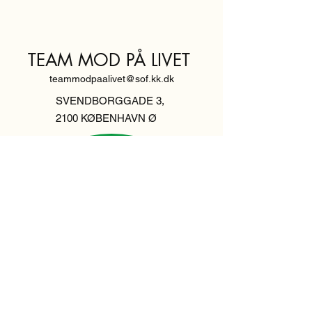
TEAM MOD PÅ LIVET
teammodpaalivet@sof.kk.dk
SVENDBORGGADE 3,
2100 KØBENHAVN Ø
Hold dig
informeret,
tilmeld dig vores
nyhedsbrev
Indtast din email her