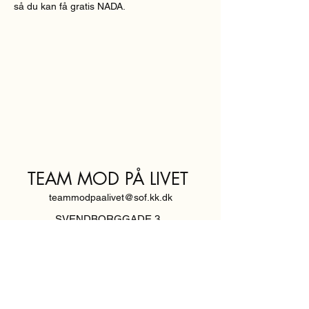
så du kan få gratis NADA.
TEAM MOD PÅ LIVET
teammodpaalivet@sof.kk.dk
SVENDBORGGADE 3,
2100 KØBENHAVN Ø
Hold dig