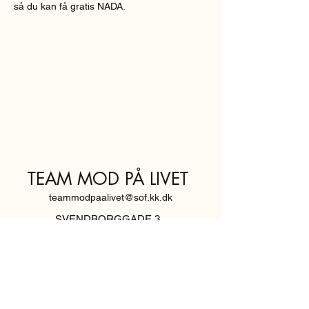
så du kan få gratis NADA.
TEAM MOD PÅ LIVET
teammodpaalivet@sof.kk.dk
SVENDBORGGADE 3,
2100 KØBENHAVN Ø
Hold dig