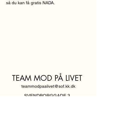
så du kan få gratis NADA.
TEAM MOD PÅ LIVET
teammodpaalivet@sof.kk.dk
SVENDBORGGADE 3,
2100 KØBENHAVN Ø
Hold dig