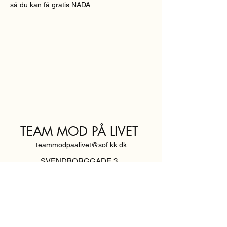
så du kan få gratis NADA.
TEAM MOD PÅ LIVET
teammodpaalivet@sof.kk.dk
SVENDBORGGADE 3,
2100 KØBENHAVN Ø
Hold dig