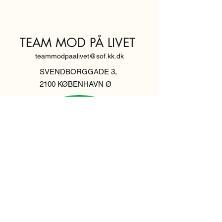
TEAM MOD PÅ LIVET
teammodpaalivet@sof.kk.dk
SVENDBORGGADE 3,
2100 KØBENHAVN Ø
Hold dig
informeret,
tilmeld dig vores
nyhedsbrev
Indtast din email her