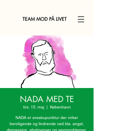
TEAM MOD PÅ LIVET
NADA MED TE
tirs. 15. maj
  |  
København
NADA er øreakupunktur der virker
beroligende og lindrende ved bla. angst,
depression, abstinenser og søvnproblemer.