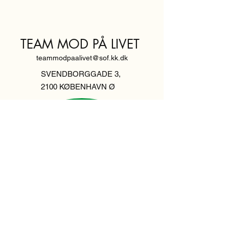
TEAM MOD PÅ LIVET
teammodpaalivet@sof.kk.dk
SVENDBORGGADE 3,
2100 KØBENHAVN Ø
Hold dig
informeret,
tilmeld dig vores
nyhedsbrev
Indtast din email her