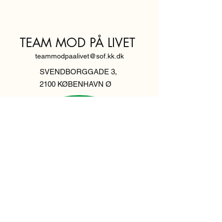
TEAM MOD PÅ LIVET
teammodpaalivet@sof.kk.dk
SVENDBORGGADE 3,
2100 KØBENHAVN Ø
Hold dig
informeret,
tilmeld dig vores
nyhedsbrev
Indtast din email her