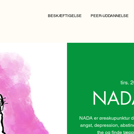
BESKÆFTIGELSE
PEER-UDDANNELSE
tirs. 
NAD
NADA er øreakupunktur der
angst, depression, absti
the og finde tæpp