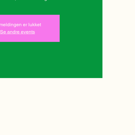
lmeldingen er lukket
Se andre events