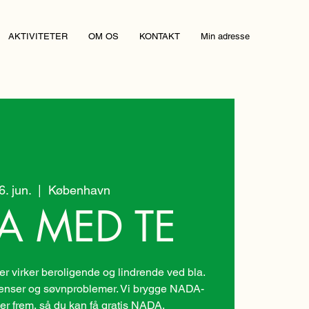
AKTIVITETER
OM OS
KONTAKT
Min adresse
26. jun.
  |  
København
A MED TE
 virker beroligende og lindrende ved bla.
nenser og søvnproblemer. Vi brygge NADA-
er frem, så du kan få gratis NADA.