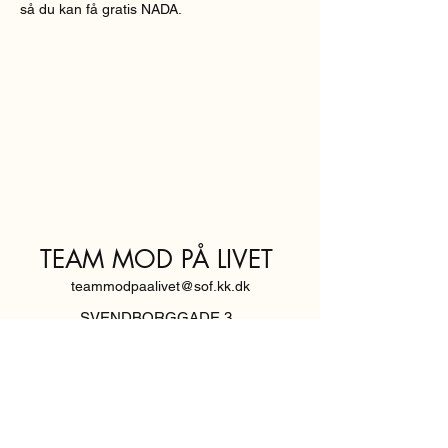
så du kan få gratis NADA.
TEAM MOD PÅ LIVET
teammodpaalivet@sof.kk.dk
SVENDBORGGADE 3,
2100 KØBENHAVN Ø
Hold dig