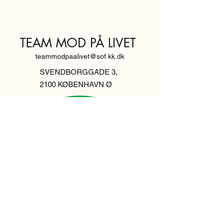
TEAM MOD PÅ LIVET
teammodpaalivet@sof.kk.dk
SVENDBORGGADE 3,
2100 KØBENHAVN Ø
Hold dig
informeret,
tilmeld dig vores
nyhedsbrev
Indtast din email her