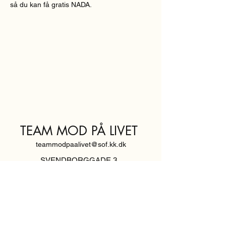
så du kan få gratis NADA.
TEAM MOD PÅ LIVET
teammodpaalivet@sof.kk.dk
SVENDBORGGADE 3,
2100 KØBENHAVN Ø
Hold dig