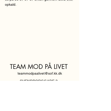
opkald.
TEAM MOD PÅ LIVET
teammodpaalivet@sof.kk.dk
SVENDBORGGADE 3,
2100 KØBENHAVN Ø
Hold dig