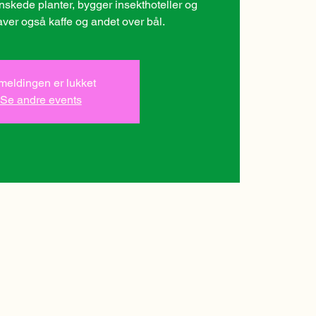
ønskede planter, bygger insekthoteller og
aver også kaffe og andet over bål.
lmeldingen er lukket
Se andre events