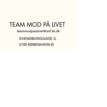
TEAM MOD PÅ LIVET
teammodpaalivet@sof.kk.dk
SVENDBORGGADE 3,
2100 KØBENHAVN Ø
Hold dig
informeret,
tilmeld dig vores
nyhedsbrev
Indtast din email her