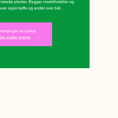
ønskede planter, Bygger insekthoteller og
aver også kaffe og andet over bål.
lmeldingen er lukket
Se andre events