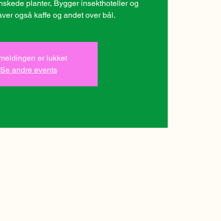
ønskede planter, Bygger insekthoteller og
aver også kaffe og andet over bål.
lmeldingen er lukket
Se andre events