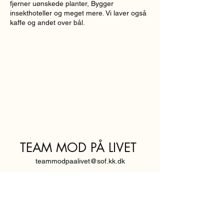
fjerner uønskede planter, Bygger
insekthoteller og meget mere. Vi laver også
kaffe og andet over bål.
TEAM MOD PÅ LIVET
teammodpaalivet@sof.kk.dk
SVENDBORGGADE 3,
2100 KØBENHAVN Ø