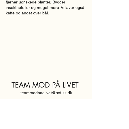
fjerner uønskede planter, Bygger
insekthoteller og meget mere. Vi laver også
kaffe og andet over bål.
TEAM MOD PÅ LIVET
teammodpaalivet@sof.kk.dk
SVENDBORGGADE 3,
2100 KØBENHAVN Ø