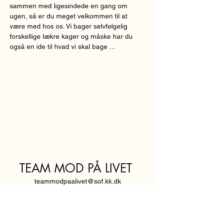
sammen med ligesindede en gang om 
ugen, så er du meget velkommen til at 
være med hos os. Vi bager selvfølgelig 
forskellige lækre kager og måske har du 
også en ide til hvad vi skal bage ...
TEAM MOD PÅ LIVET
teammodpaalivet@sof.kk.dk
SVENDBORGGADE 3,
2100 KØBENHAVN Ø