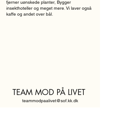
fjerner uønskede planter, Bygger
insekthoteller og meget mere. Vi laver også
kaffe og andet over bål.
TEAM MOD PÅ LIVET
teammodpaalivet@sof.kk.dk
SVENDBORGGADE 3,
2100 KØBENHAVN Ø