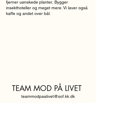
fjerner uønskede planter, Bygger
insekthoteller og meget mere. Vi laver også
kaffe og andet over bål.
TEAM MOD PÅ LIVET
teammodpaalivet@sof.kk.dk
SVENDBORGGADE 3,
2100 KØBENHAVN Ø