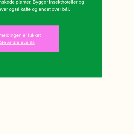
ønskede planter, Bygger insekthoteller og
aver også kaffe og andet over bål.
lmeldingen er lukket
Se andre events