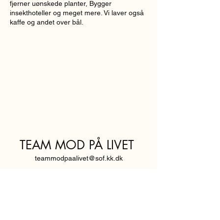
fjerner uønskede planter, Bygger
insekthoteller og meget mere. Vi laver også
kaffe og andet over bål.
TEAM MOD PÅ LIVET
teammodpaalivet@sof.kk.dk
SVENDBORGGADE 3,
2100 KØBENHAVN Ø