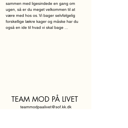
sammen med ligesindede en gang om 
ugen, så er du meget velkommen til at 
være med hos os. Vi bager selvfølgelig 
forskellige lækre kager og måske har du 
også en ide til hvad vi skal bage ...
TEAM MOD PÅ LIVET
teammodpaalivet@sof.kk.dk
SVENDBORGGADE 3,
2100 KØBENHAVN Ø